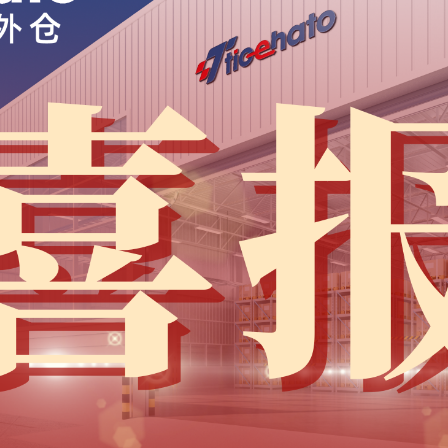
天诚浩
正
以“
提供
助力